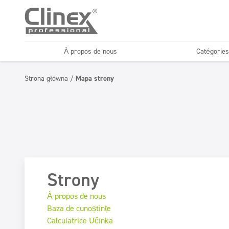
À propos de nous
Catégories
Sols
Désinfection
Strona główna
/
Mapa strony
Lavages de voitures
Entreprises de n
Désodorisants et
Superconcentrés
neutralisants
Strony
À propos de nous
Baza de cunoștințe
Calculatrice Učinka