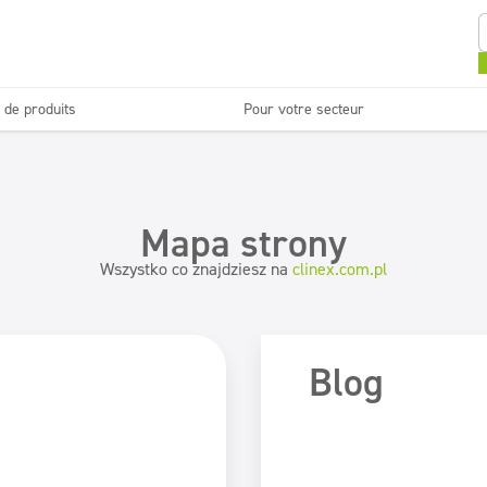
 de produits
Pour votre secteur
Sanitaires et salles de
Entretien des sols
bain
ettoyage
Blanchisseries
Mapa strony
Surfaces lavables
Doseurs
Wszystko co znajdziesz na
clinex.com.pl
Blog