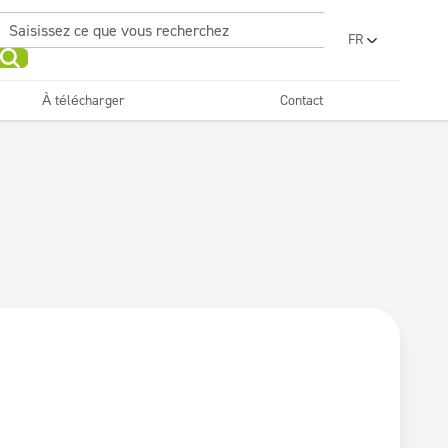
FR
PL
EN
À télécharger
Contact
UA
RO
Cuisines et équipements
Gamme économique
Beauté
Horeca
SR
BG
ET
Textiles
LV
LT