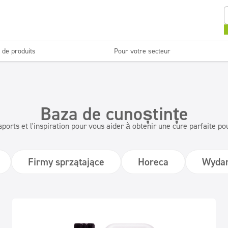
 de produits
Pour votre secteur
Sanitaires et salles de
Entretien des sols
bain
ettoyage
Blanchisseries
Baza de cunoștințe
Surfaces lavables
Doseurs
sports et l'inspiration pour vous aider à obtenir une cure parfaite po
Firmy sprzątające
Horeca
Wydar