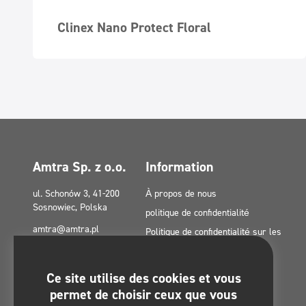
Clinex Nano Protect Floral
Amtra Sp. z o.o.
Information
ul. Schonów 3, 41-200
À propos de nous
Sosnowiec, Polska
politique de confidentialité
amtra@amtra.pl
Politique de confidentialité sur les
réseaux sociaux
Numéro d'urgence
tel. +48 32 294 41 00
Politique en matière de cookies
Ce site utilise des cookies et vous
(UE)
permet de choisir ceux que vous