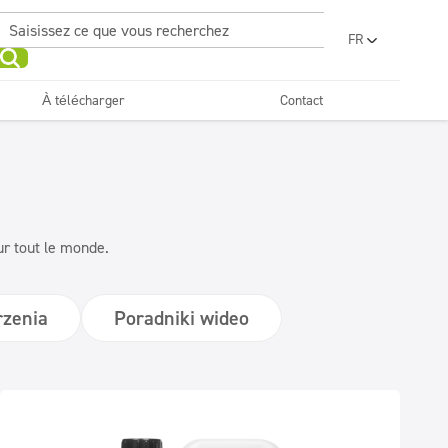
FR
PL
EN
À télécharger
Contact
UA
RO
Cuisines et équipements
Gamme économique
Beauté
Horeca
SR
BG
ET
Textiles
LV
ur tout le monde.
LT
zenia
Poradniki wideo