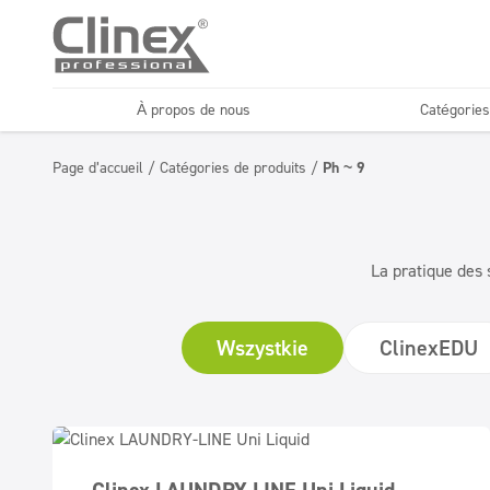
À propos de nous
Catégories
Sols
Désinfection
Page d’accueil
/
Catégories de produits
/
Ph ~ 9
Lavages de voitures
Entreprises de n
Désodorisants et
Superconcentrés
neutralisants
La pratique des 
Wszystkie
ClinexEDU