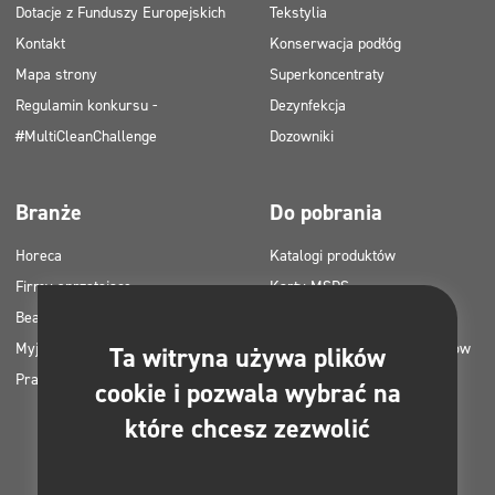
Dotacje z Funduszy Europejskich
Tekstylia
Kontakt
Konserwacja podłóg
Mapa strony
Superkoncentraty
Regulamin konkursu -
Dezynfekcja
#MultiCleanChallenge
Dozowniki
Branże
Do pobrania
Horeca
Katalogi produktów
Firmy sprzątające
Karty MSDS
Beauty
Instrukcje HACCP
Myjnie samochodowe
Plany zastosowania produktów
Ta witryna używa plików
Pralnie
Clinex
cookie i pozwala wybrać na
Pozwolenia i atesty
które chcesz zezwolić
Zdjęcia do druku
E-booki