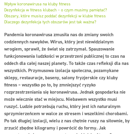
Dezynfekcja
Wpływ koronawirusa na kluby fitness
Dezynfekcja w fitness klubach – o czym musimy pamiętać?
Linia ekonomiczna
Obszary, które musisz poddać dezynfekcji w klubie fitness
Dlaczego dezynfekcja tych obszarów jest tak ważna?
Dozowniki
Pandemia koronawirusa zmusiła nas do zmiany swoich
codziennych nawyków. Wirus, który jest niewidzialnym
wrogiem, sprawił, że świat się zatrzymał. Spauzowanie
funkcjonowania ludzkości w przestrzeni publicznej to czas na
oddech dla całej naszej planety. To także czas refleksji dla nas
wszystkich. Przymusowa izolacja społeczna, pozamykane
sklepy, restauracje, baseny, salony fryzjerskie czy kluby
fitness – wszystko po to, by zmniejszyć ryzyko
rozprzestrzeniania się koronawirusa. Jednak gospodarka nie
może wiecznie stać w miejscu. Niebawem wszystko musi
ruszyć. Ludzie potrzebują ruchu, który jest ich naturalnym
sprzymierzeńcem w walce ze stresem i wszelkimi chorobami.
Po tak długiej izolacji, wielu z nas chętnie ruszy na siłownie, by
zrzucić zbędne kilogramy i powrócić do formy. Jak