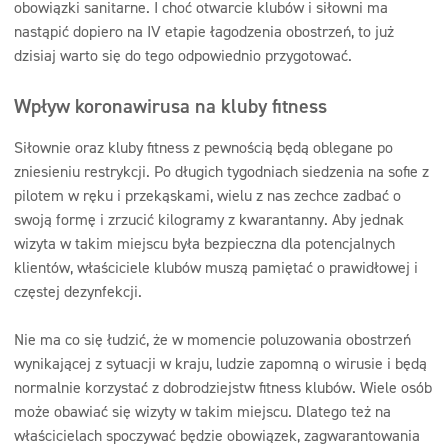
obowiązki sanitarne. I choć otwarcie klubów i siłowni ma
nastąpić dopiero na IV etapie łagodzenia obostrzeń, to już
dzisiaj warto się do tego odpowiednio przygotować.
Wpływ koronawirusa na kluby fitness
Siłownie oraz kluby fitness z pewnością będą oblegane po
zniesieniu restrykcji. Po długich tygodniach siedzenia na sofie z
pilotem w ręku i przekąskami, wielu z nas zechce zadbać o
swoją formę i zrzucić kilogramy z kwarantanny. Aby jednak
wizyta w takim miejscu była bezpieczna dla potencjalnych
klientów, właściciele klubów muszą pamiętać o prawidłowej i
częstej dezynfekcji.
Nie ma co się łudzić, że w momencie poluzowania obostrzeń
wynikającej z sytuacji w kraju, ludzie zapomną o wirusie i będą
normalnie korzystać z dobrodziejstw fitness klubów. Wiele osób
może obawiać się wizyty w takim miejscu. Dlatego też na
właścicielach spoczywać będzie obowiązek, zagwarantowania