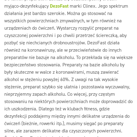
myjąco-dezynfekujący
DezoFast
marki Clinex. Jego spektrum
działania jest bardzo szerokie. Można go stosować na
wszystkich powierzchniach zmywalnych, w tym również na
urządzeniach do ćwiczeń. Wystarczy rozpylić preparat na
czyszczonej powierzchni i po chwili przetrzeć ściereczką, aby
pozbyć się niechcianych drobnoustrojów. DezoFast działa
również na koronawirusy, ale w przeciwieństwie do innych
preparatów nie bazuje na alkoholu. To przekłada się na większe
bezpieczeństwo stosowania. Preparaty na bazie alkoholu by
były skuteczne w walce z koronawirami, muszą zawierać
alkohol w stężeniu powyżej 60%. Z uwagi na tak wysokie
stężenie, preparat szybko się ulatnia i pozostawia wyczuwalny,
nieprzyjemny zapach alkoholu. Co więcej, przy częstym
stosowaniu na niektórych powierzchniach może doprowadzić do
ich uszkodzenia. Dlatego też w klubach fitness, gdzie
dezynfekcji poddajemy między innymi delikatne urządzenia do
ćwiczeń (bieżnie, rowerki itp.), musimy sięgać po preparaty
silne, ale zarazem delikatne dla czyszczonych powierzchni.