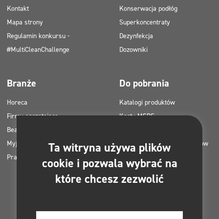
Kontakt
Konserwacja podłóg
Mapa strony
Superkoncentraty
Regulamin konkursu -
Dezynfekcja
#MultiCleanChallenge
Dozowniki
Branże
Do pobrania
Horeca
Katalogi produktów
Firmy sprzątające
Karty MSDS
Beauty
Instrukcje HACCP
Myjnie samochodowe
Plany zastosowania produktów
Ta witryna używa plików
Pralnie
Clinex
cookie i pozwala wybrać na
Pozwolenia i atesty
które chcesz zezwolić
Zdjęcia do druku
E-booki