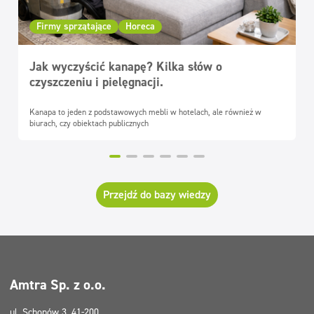
Firmy sprzątające
Horeca
Jak wyczyścić kanapę? Kilka słów o
czyszczeniu i pielęgnacji.
Kanapa to jeden z podstawowych mebli w hotelach, ale również w
biurach, czy obiektach publicznych
Przejdź do bazy wiedzy
Amtra Sp. z o.o.
ul. Schonów 3, 41-200