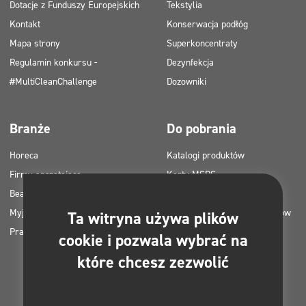
Dotacje z Funduszy Europejskich
Tekstylia
Kontakt
Konserwacja podłóg
Mapa strony
Superkoncentraty
Regulamin konkursu -
Dezynfekcja
#MultiCleanChallenge
Dozowniki
Branże
Do pobrania
Horeca
Katalogi produktów
Firmy sprzątające
Karty MSDS
Beauty
Instrukcje HACCP
Myjnie samochodowe
Plany zastosowania produktów
Ta witryna używa plików
Pralnie
Clinex
cookie i pozwala wybrać na
Pozwolenia i atesty
które chcesz zezwolić
Zdjęcia do druku
E-booki