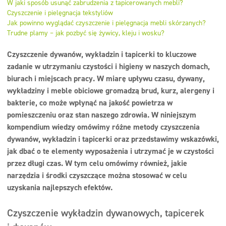
W jaki sposób usunąć zabrudzenia z tapicerowanych mebli?
Dezynfekcja
Czyszczenie i pielęgnacja tekstyliów
Jak powinno wyglądać czyszczenie i pielęgnacja mebli skórzanych?
Linia ekonomiczna
Trudne plamy – jak pozbyć się żywicy, kleju i wosku?
Dozowniki
Czyszczenie dywanów, wykładzin i tapicerki to kluczowe
zadanie w utrzymaniu czystości i higieny w naszych domach,
biurach i miejscach pracy. W miarę upływu czasu, dywany,
wykładziny i meble obiciowe gromadzą brud, kurz, alergeny i
bakterie, co może wpłynąć na jakość powietrza w
pomieszczeniu oraz stan naszego zdrowia. W niniejszym
kompendium wiedzy omówimy różne metody czyszczenia
dywanów, wykładzin i tapicerki oraz przedstawimy wskazówki,
jak dbać o te elementy wyposażenia i utrzymać je w czystości
przez długi czas. W tym celu omówimy również, jakie
narzędzia i środki czyszczące można stosować w celu
uzyskania najlepszych efektów.
Czyszczenie wykładzin dywanowych, tapicerek