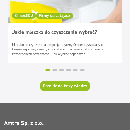
ClinexEDU
Firmy sprzątające
Jakie mleczko do czyszczenia wybrać?
Mleczko do czyszczenia to specjalistyczny środek czyszczący o
kremowej konsystencji, który skutecznie usuwa zabrudzenia z
różnorodnych powierzchni. Jak wybrać najlepsze?
Przejdź do bazy wiedzy
Amtra Sp. z o.o.