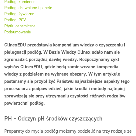
Podłogi kamienne
Dezynfekcja
Podłogi drewniane i panele
Podłogi żywiczne
Linia ekonomiczna
Podłogi PCV
Płytki ceramiczne
Dozowniki
Podsumowanie
ClinexEDU przedstawia kompendium wiedzy o czyszczeniu i
pielęgnacji podłóg. W Bazie Wiedzy Clinex udało nam się
zgromadzić porządną dawkę wiedzy. Rozpoczynamy cykl
wpisów ClinexEDU, gdzie będą zamieszczane kompendia
wiedzy z podziałem na wybrane obszary. W tym artykule
postaramy się przybliżyć Państwu najważniejsze aspekty tego
procesu oraz podpowiedzieć, jakie środki i metody najlepiej
sprawdzają się przy utrzymaniu czystości różnych rodzajów
powierzchni podłóg.
PH – Odczyn pH środków czyszczących
Preparaty do mycia podłóg możemy podzielić na trzy rodzaje ze