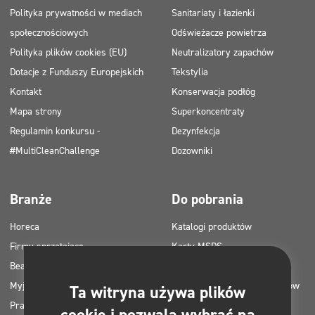
Polityka prywatności w mediach
Sanitariaty i łazienki
społecznościowych
Odświeżacze powietrza
Polityka plików cookies (EU)
Neutralizatory zapachów
Dotacje z Funduszy Europejskich
Tekstylia
Kontakt
Konserwacja podłóg
Mapa strony
Superkoncentraty
Regulamin konkursu -
Dezynfekcja
#MultiCleanChallenge
Dozowniki
Branże
Do pobrania
Horeca
Katalogi produktów
Firmy sprzątające
Karty MSDS
Beauty
Instrukcje HACCP
Myjnie samochodowe
Plany zastosowania produktów
Ta witryna używa plików
Pralnie
Clinex