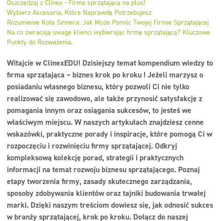
Oszczędzaj z Clinex - Firma sprzątająca na plus!
Dezynfekcja
Wybierz Akcesoria, Które Naprawdę Potrzebujesz
Rozumienie Koła Sinnera: Jak Może Pomóc Twojej Firmie Sprzątającej
Linia ekonomiczna
Na co zwracają uwagę klienci wybierając firmę sprzątającą? Kluczowe
Punkty do Rozważenia.
Dozowniki
Witajcie w ClinexEDU! Dzisiejszy temat kompendium wiedzy to
firma sprzątająca – biznes krok po kroku ! Jeżeli marzysz o
posiadaniu własnego biznesu, który pozwoli Ci nie tylko
realizować się zawodowo, ale także przynosić satysfakcję z
pomagania innym oraz osiągania sukcesów, to jesteś we
właściwym miejscu. W naszych artykułach znajdziesz cenne
wskazówki, praktyczne porady i inspiracje, które pomogą Ci w
rozpoczęciu i rozwinięciu firmy sprzątającej. Odkryj
kompleksową kolekcję porad, strategii i praktycznych
informacji na temat rozwoju biznesu sprzątającego. Poznaj
etapy tworzenia firmy, zasady skutecznego zarządzania,
sposoby zdobywania klientów oraz tajniki budowania trwałej
marki. Dzięki naszym treściom dowiesz się, jak odnosić sukces
w branży sprzątającej, krok po kroku. Dołącz do naszej