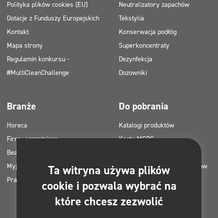
Polityka plików cookies (EU)
Neutralizatory zapachów
Dotacje z Funduszy Europejskich
Tekstylia
Kontakt
Konserwacja podłóg
Mapa strony
Superkoncentraty
Regulamin konkursu -
Dezynfekcja
#MultiCleanChallenge
Dozowniki
Branże
Do pobrania
Horeca
Katalogi produktów
Firmy sprzątające
Karty MSDS
Beauty
Instrukcje HACCP
Myjnie samochodowe
Plany zastosowania produktów
Ta witryna używa plików
Pralnie
Clinex
cookie i pozwala wybrać na
Pozwolenia i atesty
które chcesz zezwolić
Zdjęcia do druku