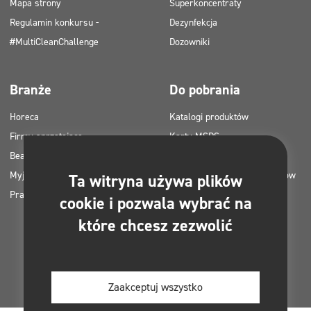
Mapa strony
Superkoncentraty
Regulamin konkursu -
Dezynfekcja
#MultiCleanChallenge
Dozowniki
Branże
Do pobrania
Horeca
Katalogi produktów
Firmy sprzątające
Karty MSDS
Beauty
Instrukcje HACCP
Myjnie samochodowe
Plany zastosowania produktów
Ta witryna używa plików
Pralnie
Clinex
cookie i pozwala wybrać na
Pozwolenia i atesty
które chcesz zezwolić
Zdjęcia do druku
E-booki
Zaakceptuj wszystko